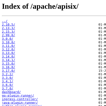
Index of /apache/apisix/
../
2.10.5/
2.13.3/
2.15.3/
2.99.0/
3.0.0/
3.10.0/
3.11.0/
3.12.0/
3.13.0/
3.14.0/
3.14.1/
3.15.0/
3.16.0/
3.17.0/
3.2.2/
3.3.0/
3.4.1/
3.6.0/
3.7.0/
dashboard/
go-plugin-runner/
ingress-controller/
java-plugin-runner/