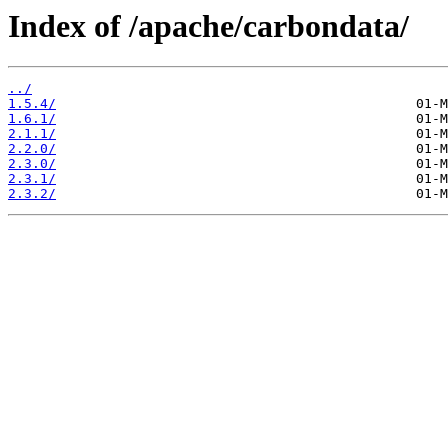
Index of /apache/carbondata/
../
1.5.4/
1.6.1/
2.1.1/
2.2.0/
2.3.0/
2.3.1/
2.3.2/