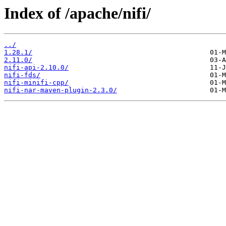
Index of /apache/nifi/
../
1.28.1/
2.11.0/
nifi-api-2.10.0/
nifi-fds/
nifi-minifi-cpp/
nifi-nar-maven-plugin-2.3.0/