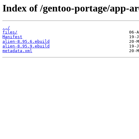
Index of /gentoo-portage/app-ar
../
files/
Manifest
alien-8.95.6.ebuild
alien-8.95.9.ebuild
metadata.xml