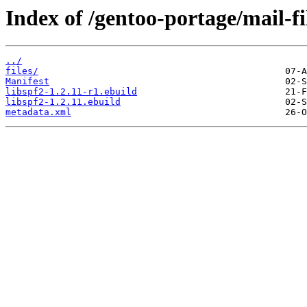
Index of /gentoo-portage/mail-fil
../
files/
Manifest
libspf2-1.2.11-r1.ebuild
libspf2-1.2.11.ebuild
metadata.xml