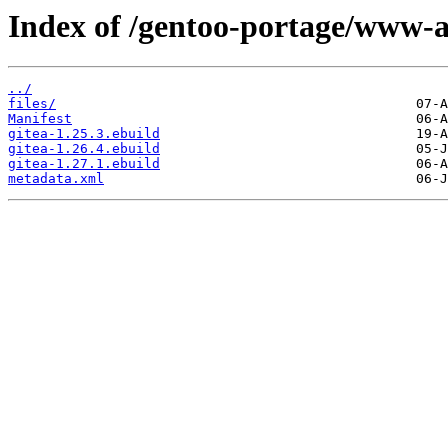
Index of /gentoo-portage/www-a
../
files/
Manifest
gitea-1.25.3.ebuild
gitea-1.26.4.ebuild
gitea-1.27.1.ebuild
metadata.xml