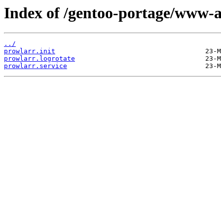
Index of /gentoo-portage/www-ap
../
prowlarr.init
prowlarr.logrotate
prowlarr.service