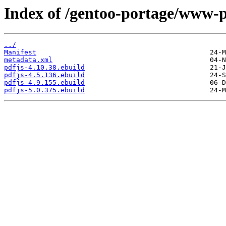
Index of /gentoo-portage/www-p
../
Manifest
metadata.xml
pdfjs-4.10.38.ebuild
pdfjs-4.5.136.ebuild
pdfjs-4.9.155.ebuild
pdfjs-5.0.375.ebuild