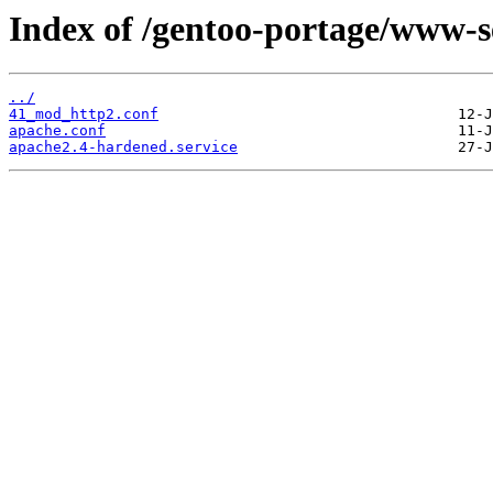
Index of /gentoo-portage/www-se
../
41_mod_http2.conf
apache.conf
apache2.4-hardened.service