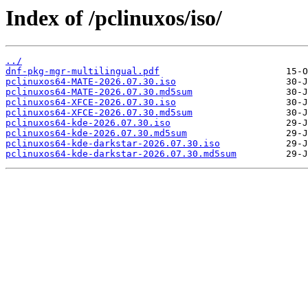
Index of /pclinuxos/iso/
../
dnf-pkg-mgr-multilingual.pdf
pclinuxos64-MATE-2026.07.30.iso
pclinuxos64-MATE-2026.07.30.md5sum
pclinuxos64-XFCE-2026.07.30.iso
pclinuxos64-XFCE-2026.07.30.md5sum
pclinuxos64-kde-2026.07.30.iso
pclinuxos64-kde-2026.07.30.md5sum
pclinuxos64-kde-darkstar-2026.07.30.iso
pclinuxos64-kde-darkstar-2026.07.30.md5sum