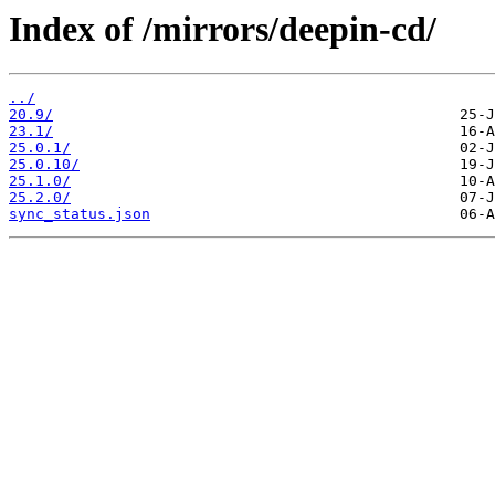
Index of /mirrors/deepin-cd/
../
20.9/
23.1/
25.0.1/
25.0.10/
25.1.0/
25.2.0/
sync_status.json